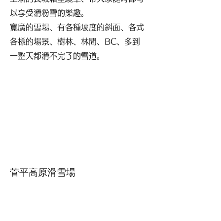
以享受滑粉雪的樂趣。
寛廣的雪場、有各種坡度的斜面、各式
各様的場景、樹林、林間、BC、多到
一整天都滑不完了的雪道。
菅平高原滑雪場
建在海抜1400M的高原雪場。可以嘗
試坐雪上車到山頂、會發現處在另一個