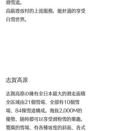
滑雪道。
高級渡假村的上流服務，能舒適的享受
白雪世界。
志賀高原
志賀高原の擁有全日本最大的滑走面積
全區域由21個雪場、全部有10個雪
場、84條雪道構成。海抜2,000M的
優勢、随時都可以享受滑粉雪的樂趣。
寛廣的雪場、有各種坡度的斜面、各式