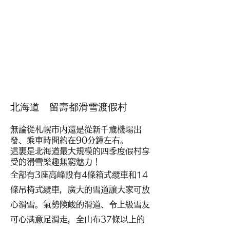
北海道 留壽
都滑雪渡假村
無論從札幌市内還是從新千歳機場出
發、乘車時間約在90分鐘左右。
這裏是北海道最大規模的
四季度假村享
受的滑雪樂趣無窮魅力！
全部有3座高峰設有4條箱式纜車和14
條吊椅式纜車，廣大的雪道譲大家可放
心滑雪。氣勢険峻的滑道、令上級雪友
可心满意足滑走，全山布37條以上的